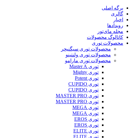
پرش
برگه اصلی
به
گالری
محتوا
اخبار
رویدادها
مجله مای‌تور
کاتالوگ محصولات
محصولات توری
محصولات توری سیگنیچر
محصولات توری ولنتینو
محصولات توری مارامو
توری Master A
توری Mighty
توری Potent
توری CUPIDO
توری CUPIDO
توری MASTER PRO
توری MASTER PRO
توری MEGA
توری MEGA
توری EROS
توری EROS
توری ELITE
توری ELITE