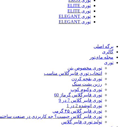
توری EROS
توری ELITE
توری ELITE
توری ELEGANT
توری ELEGANT
برگه اصلی
گالری
مجله مای‌تور
توری
توری مخصوص بتن
انتخاب توری فایبرگلاس مناسب
توری بقچه کردن
رزین پشت سنگ
توری وکیوم کوپ
توری فایبرگلاس گرماژ 60
توری فایبر گلاس 7 در 9
توری اتوشده 2 در 1
توری فایبر گلاس ۴۵ گرمی
توری فایبر گلاس چیست؟ چه کاربردی در صنعت ساختما
تولید توری فایبر گلاس