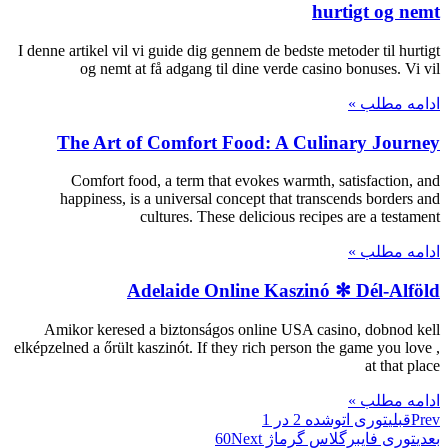
hurtigt og nemt
I denne artikel vil vi guide dig gennem de bedste metoder til hurtigt
og nemt at få adgang til dine verde casino bonuses. Vi vil
ادامه مطلب »
The Art of Comfort Food: A Culinary Journey
Comfort food, a term that evokes warmth, satisfaction, and
happiness, is a universal concept that transcends borders and
cultures. These delicious recipes are a testament
ادامه مطلب »
Adelaide Online Kaszinó ✻ Dél-Alföld
Amikor keresed a biztonságos online USA casino, dobnod kell
elképzelned a őrült kaszinót. If they rich person the game you love ,
at that place
ادامه مطلب »
Prev
قبلی
توری اتوشده 2 در 1
بعدی
توری فایبرگلاس گرماژ 60
Next