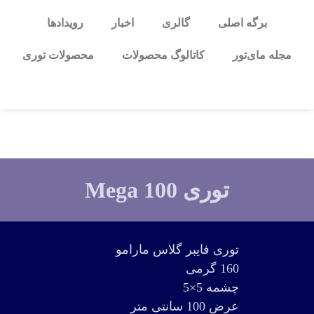
برگه اصلی
گالری
اخبار
رویدادها
مجله مای‌تور
کاتالوگ محصولات
محصولات توری
توری Mega 100
توری فایبر گلاس مارامو
160 گرمی
چشمه 5×5
عرض 100 سانتی متر