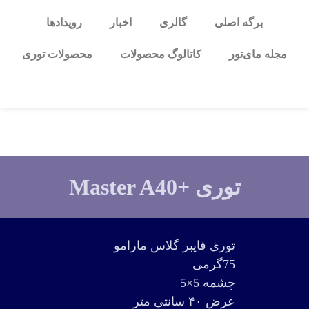
برگه اصلی
گالری
اخبار
رویدادها
مجله مای‌تور
کاتالوگ محصولات
محصولات توری
توری +Master A40
توری فایبر گلاس مارامو
75گرمی
چشمه 5×5
عرض ۴۰ سانتی متر