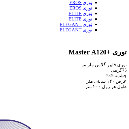
توری EROS
توری EROS
توری ELITE
توری ELITE
توری ELEGANT
توری ELEGANT
توری +Master A120
توری فایبر گلاس مارامو
75گرمی
چشمه 5×5
عرض ۱۲۰ سانتی متر
طول هر رول ۲۰۰ متر