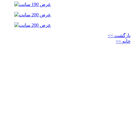
بازگشت >>
خانه >>