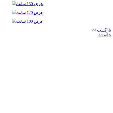
بازگشت >>
خانه >>